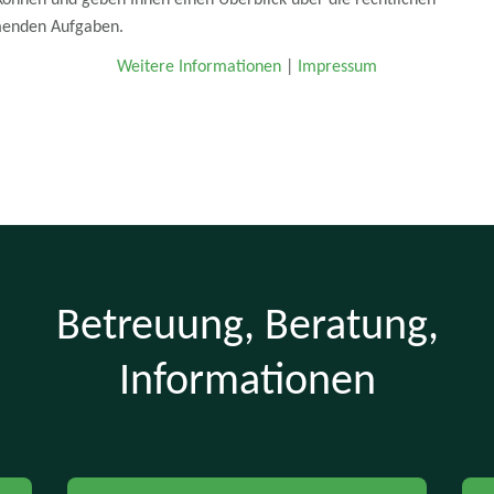
menden Aufgaben.
Weitere Informationen
|
Impressum
Betreuung, Beratung,
Informationen